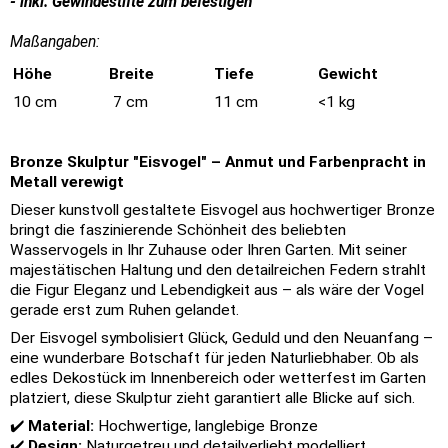
- inkl. Gewindestifte zum befestigen
Maßangaben:
Höhe
Breite
Tiefe
Gewicht
10 cm
7 cm
11 cm
<1 kg
Bronze Skulptur "Eisvogel" – Anmut und Farbenpracht in
Metall verewigt
Dieser kunstvoll gestaltete Eisvogel aus hochwertiger Bronze
bringt die faszinierende Schönheit des beliebten
Wasservogels in Ihr Zuhause oder Ihren Garten. Mit seiner
majestätischen Haltung und den detailreichen Federn strahlt
die Figur Eleganz und Lebendigkeit aus – als wäre der Vogel
gerade erst zum Ruhen gelandet.
Der Eisvogel symbolisiert Glück, Geduld und den Neuanfang –
eine wunderbare Botschaft für jeden Naturliebhaber. Ob als
edles Dekostück im Innenbereich oder wetterfest im Garten
platziert, diese Skulptur zieht garantiert alle Blicke auf sich.
✔️
Material:
Hochwertige, langlebige Bronze
✔️
Design:
Naturgetreu und detailverliebt modelliert