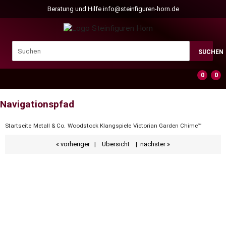
Beratung und Hilfe
info@steinfiguren-horn.de
SUCHEN
0
0
Navigationspfad
Startseite
Metall & Co.
Woodstock Klangspiele
Victorian Garden Chime™
« vorheriger
|
Übersicht
|
nächster »