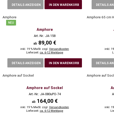
DETAILS ANZEIGEN
IN DEN WARENKORB
DETAILS A
Amphore
Amphore 65 cm 
NEU
Amphore
Art.-Nr.: JA-158
89,00 €
ab
inkl. 19 % MwSt. zzgl.
Versandkosten
inkl. 1
Lieferzeit:
ca. 6-12 Werktage
L
DETAILS ANZEIGEN
IN DEN WARENKORB
DETAILS A
Amphore auf Sockel
Amphore auf Soc
Amphore auf Sockel
A
Art.-Nr.: JA-080uPO-74
A
164,00 €
ab
inkl. 19 % MwSt. zzgl.
Versandkosten
inkl. 1
Lieferzeit:
ca. 6-12 Werktage
Li