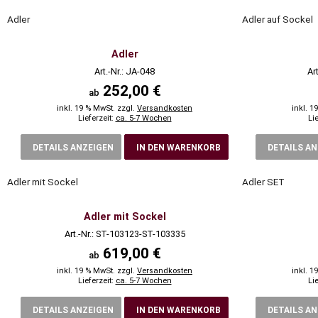
Adler
Adler auf Sockel
Adler
Art.-Nr.: JA-048
Ar
252,00 €
ab
inkl. 19 % MwSt. zzgl.
Versandkosten
inkl. 1
Lieferzeit:
ca. 5-7 Wochen
Li
DETAILS ANZEIGEN
IN DEN WARENKORB
DETAILS A
Adler mit Sockel
Adler SET
Adler mit Sockel
Art.-Nr.: ST-103123-ST-103335
619,00 €
ab
inkl. 19 % MwSt. zzgl.
Versandkosten
inkl. 1
Lieferzeit:
ca. 5-7 Wochen
Li
DETAILS ANZEIGEN
IN DEN WARENKORB
DETAILS A