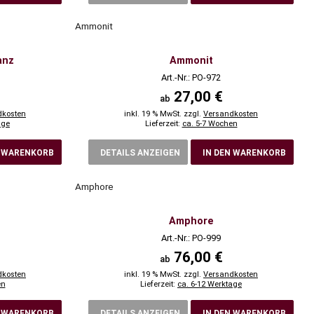
Ammonit
anz
Ammonit
Art.-Nr.: PO-972
27,00 €
ab
dkosten
inkl. 19 % MwSt. zzgl.
Versandkosten
age
Lieferzeit:
ca. 5-7 Wochen
N WARENKORB
DETAILS ANZEIGEN
IN DEN WARENKORB
Amphore
Amphore
Art.-Nr.: PO-999
76,00 €
ab
dkosten
inkl. 19 % MwSt. zzgl.
Versandkosten
en
Lieferzeit:
ca. 6-12 Werktage
N WARENKORB
DETAILS ANZEIGEN
IN DEN WARENKORB