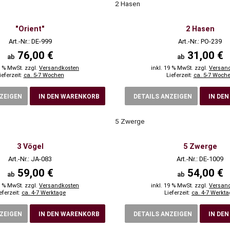
2 Hasen
"Orient"
2 Hasen
Art.-Nr.: DE-999
Art.-Nr.: PO-239
76,00 €
31,00 €
ab
ab
9 % MwSt. zzgl.
Versandkosten
inkl. 19 % MwSt. zzgl.
Versan
ieferzeit:
ca. 5-7 Wochen
Lieferzeit:
ca. 5-7 Woch
NZEIGEN
IN DEN WARENKORB
DETAILS ANZEIGEN
IN DE
5 Zwerge
3 Vögel
5 Zwerge
Art.-Nr.: JA-083
Art.-Nr.: DE-1009
59,00 €
54,00 €
ab
ab
9 % MwSt. zzgl.
Versandkosten
inkl. 19 % MwSt. zzgl.
Versan
eferzeit:
ca. 4-7 Werktage
Lieferzeit:
ca. 4-7 Werkt
NZEIGEN
IN DEN WARENKORB
DETAILS ANZEIGEN
IN DE