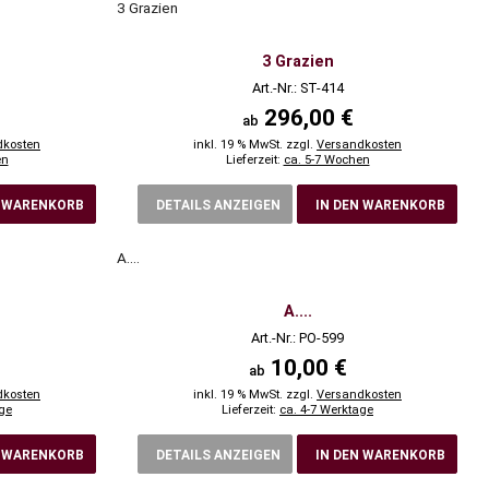
3 Grazien
3 Grazien
Art.-Nr.: ST-414
296,00 €
ab
dkosten
inkl. 19 % MwSt. zzgl.
Versandkosten
en
Lieferzeit:
ca. 5-7 Wochen
N WARENKORB
DETAILS ANZEIGEN
IN DEN WARENKORB
A....
A....
Art.-Nr.: PO-599
10,00 €
ab
dkosten
inkl. 19 % MwSt. zzgl.
Versandkosten
age
Lieferzeit:
ca. 4-7 Werktage
N WARENKORB
DETAILS ANZEIGEN
IN DEN WARENKORB