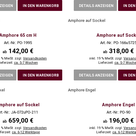
NZEIGEN
IN DEN WARENKORB
DETAILS ANZEIGEN
IN DE
H
Amphore auf Sockel
Amphore 65 cm H
Amphore auf Sock
Art.-Nr.: PO-1995
Art.-Nr.: PO-166u572
142,00 €
318,00 €
ab
ab
9 % MwSt. zzgl.
Versandkosten
inkl. 19 % MwSt. zzgl.
Versan
ieferzeit:
ca. 5-7 Wochen
Lieferzeit:
ca. 5-7 Woch
NZEIGEN
IN DEN WARENKORB
DETAILS ANZEIGEN
IN DE
kel
Amphore Engel
mphore auf Sockel
Amphore Engel
rt.-Nr.: JA-072uPO-211
Art.-Nr.: PO-90
659,00 €
196,00 €
ab
ab
9 % MwSt. zzgl.
Versandkosten
inkl. 19 % MwSt. zzgl.
Versan
eferzeit:
ca. 6-12 Werktage
Lieferzeit:
ca. 6-12 Werkt