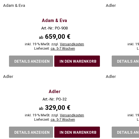
Adam & Eva
Adler
Adam & Eva
Art.-Nr.: PO-908
659,00 €
ab
inkl. 19 % MwSt. zzgl.
Versandkosten
inkl. 1
Lieferzeit:
ca. 5-7 Wochen
L
DETAILS ANZEIGEN
IN DEN WARENKORB
DETAILS A
Adler
Adler
Adler
Art.-Nr.: PO-32
329,00 €
ab
inkl. 19 % MwSt. zzgl.
Versandkosten
inkl. 1
Lieferzeit:
ca. 5-7 Wochen
L
DETAILS ANZEIGEN
IN DEN WARENKORB
DETAILS A