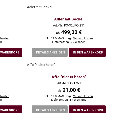
Adler mit Sockel
Adler mit Sockel
Art.-Nr.: PO-32uPO-211
499,00 €
ab
dkosten
inkl. 19 % MwSt. zzgl.
Versandkosten
en
Lieferzeit:
ca. 5-7 Wochen
N WARENKORB
DETAILS ANZEIGEN
IN DEN WARENKORB
Affe "nichts hören"
Affe "nichts hören"
Art.-Nr.: PO-1768
21,00 €
ab
dkosten
inkl. 19 % MwSt. zzgl.
Versandkosten
en
Lieferzeit:
ca. 4-7 Werktage
N WARENKORB
DETAILS ANZEIGEN
IN DEN WARENKORB