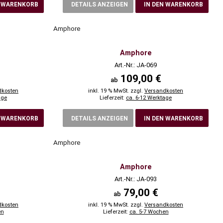
N WARENKORB
DETAILS ANZEIGEN
IN DEN WARENKORB
Amphore
Amphore
Art.-Nr.: JA-069
109,00 €
ab
dkosten
inkl. 19 % MwSt. zzgl.
Versandkosten
age
Lieferzeit:
ca. 6-12 Werktage
N WARENKORB
DETAILS ANZEIGEN
IN DEN WARENKORB
Amphore
Amphore
Art.-Nr.: JA-093
79,00 €
ab
dkosten
inkl. 19 % MwSt. zzgl.
Versandkosten
en
Lieferzeit:
ca. 5-7 Wochen