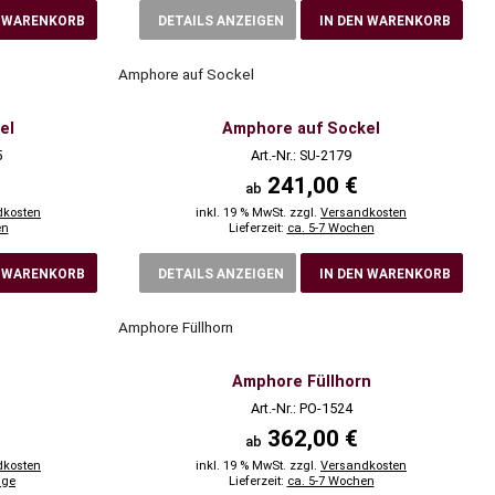
N WARENKORB
DETAILS ANZEIGEN
IN DEN WARENKORB
Amphore auf Sockel
el
Amphore auf Sockel
5
Art.-Nr.: SU-2179
241,00 €
ab
dkosten
inkl. 19 % MwSt. zzgl.
Versandkosten
en
Lieferzeit:
ca. 5-7 Wochen
N WARENKORB
DETAILS ANZEIGEN
IN DEN WARENKORB
Amphore Füllhorn
Amphore Füllhorn
Art.-Nr.: PO-1524
362,00 €
ab
dkosten
inkl. 19 % MwSt. zzgl.
Versandkosten
age
Lieferzeit:
ca. 5-7 Wochen