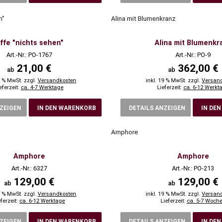
n"
Alina mit Blumenkranz
ffe "nichts sehen"
Alina mit Blumenkr
Art.-Nr.: PO-1767
Art.-Nr.: PO-9
21,00 €
362,00 €
ab
ab
9 % MwSt. zzgl.
Versandkosten
inkl. 19 % MwSt. zzgl.
Versan
eferzeit:
ca. 4-7 Werktage
Lieferzeit:
ca. 6-12 Werkt
NZEIGEN
IN DEN WARENKORB
DETAILS ANZEIGEN
IN DE
Amphore
Amphore
Amphore
Art.-Nr.: 6327
Art.-Nr.: PO-213
129,00 €
129,00 €
ab
ab
9 % MwSt. zzgl.
Versandkosten
inkl. 19 % MwSt. zzgl.
Versan
eferzeit:
ca. 6-12 Werktage
Lieferzeit:
ca. 5-7 Woch
NZEIGEN
IN DEN WARENKORB
DETAILS ANZEIGEN
IN DE