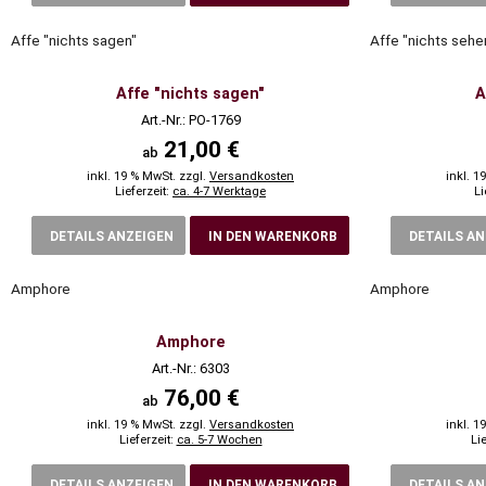
Affe "nichts sagen"
Affe "nichts sehe
Affe "nichts sagen"
A
Art.-Nr.: PO-1769
21,00 €
ab
inkl. 19 % MwSt. zzgl.
Versandkosten
inkl. 1
Lieferzeit:
ca. 4-7 Werktage
Li
DETAILS ANZEIGEN
IN DEN WARENKORB
DETAILS A
Amphore
Amphore
Amphore
Art.-Nr.: 6303
76,00 €
ab
inkl. 19 % MwSt. zzgl.
Versandkosten
inkl. 1
Lieferzeit:
ca. 5-7 Wochen
Li
DETAILS ANZEIGEN
IN DEN WARENKORB
DETAILS A