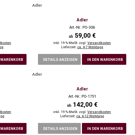
Adler
Adler
Art.-Nr.: PO-306
59,00 €
ab
dkosten
inkl. 19 % MwSt. zzgl.
Versandkosten
age
Lieferzeit:
ca. 4-7 Werktage
N WARENKORB
DETAILS ANZEIGEN
IN DEN WARENKORB
Adler
Adler
Art.-Nr.: PO-1751
142,00 €
ab
dkosten
inkl. 19 % MwSt. zzgl.
Versandkosten
age
Lieferzeit:
ca. 6-12 Werktage
N WARENKORB
DETAILS ANZEIGEN
IN DEN WARENKORB