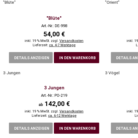
"Blüte"
"Orient"
"Blüte"
Art.-Nr.: DE-998
54,00 €
inkl. 19 % MwSt. zzgl.
Versandkosten
inkl. 1
Lieferzeit:
ca. 4-7 Werktage
L
DETAILS ANZEIGEN
IN DEN WARENKORB
DETAILS A
3 Jungen
3 Vögel
3 Jungen
Art.-Nr.: PO-219
142,00 €
ab
inkl. 19 % MwSt. zzgl.
Versandkosten
inkl. 1
Lieferzeit:
ca. 6-12 Werktage
Li
DETAILS ANZEIGEN
IN DEN WARENKORB
DETAILS A