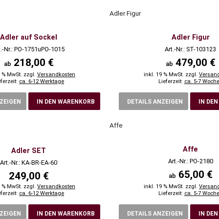
Adler Figur
Adler auf Sockel
Adler Figur
t.-Nr.: PO-1751uPO-1015
Art.-Nr.: ST-103123
218,00 €
479,00 €
ab
ab
9 % MwSt. zzgl.
Versandkosten
inkl. 19 % MwSt. zzgl.
Versan
eferzeit:
ca. 6-12 Werktage
Lieferzeit:
ca. 5-7 Woch
NZEIGEN
IN DEN WARENKORB
DETAILS ANZEIGEN
IN DE
Affe
Affe
Adler SET
Art.-Nr.: PO-2180
Art.-Nr.: KA-BR-EA-60
65,00 €
249,00 €
ab
9 % MwSt. zzgl.
Versandkosten
inkl. 19 % MwSt. zzgl.
Versan
eferzeit:
ca. 6-12 Werktage
Lieferzeit:
ca. 5-7 Woch
NZEIGEN
IN DEN WARENKORB
DETAILS ANZEIGEN
IN DE