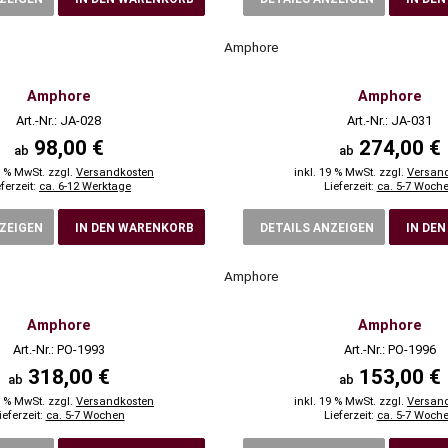
Amphore
Amphore
Amphore
Art.-Nr.: JA-028
Art.-Nr.: JA-031
98,00 €
274,00 €
ab
ab
9 % MwSt. zzgl.
Versandkosten
inkl. 19 % MwSt. zzgl.
Versan
eferzeit:
ca. 6-12 Werktage
Lieferzeit:
ca. 5-7 Woch
NZEIGEN
IN DEN WARENKORB
DETAILS ANZEIGEN
IN DE
Amphore
Amphore
Amphore
Art.-Nr.: PO-1993
Art.-Nr.: PO-1996
318,00 €
153,00 €
ab
ab
9 % MwSt. zzgl.
Versandkosten
inkl. 19 % MwSt. zzgl.
Versan
ieferzeit:
ca. 5-7 Wochen
Lieferzeit:
ca. 5-7 Woch