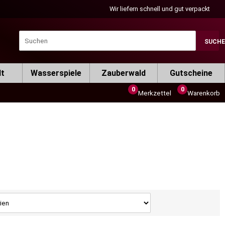
Wir liefern schnell und gut verpackt
SUCH
lt
Wasserspiele
Zauberwald
Gutscheine
0
0
Merkzettel
Warenkorb