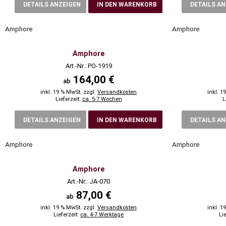
DETAILS ANZEIGEN
IN DEN WARENKORB
DETAILS A
Amphore
Amphore
Amphore
Art.-Nr.: PO-1919
164,00 €
ab
inkl. 19 % MwSt. zzgl.
Versandkosten
inkl. 1
Lieferzeit:
ca. 5-7 Wochen
L
DETAILS ANZEIGEN
IN DEN WARENKORB
DETAILS A
Amphore
Amphore
Amphore
Art.-Nr.: JA-070
87,00 €
ab
inkl. 19 % MwSt. zzgl.
Versandkosten
inkl. 1
Lieferzeit:
ca. 4-7 Werktage
Li