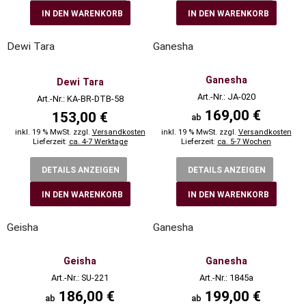
IN DEN WARENKORB
IN DEN WARENKORB
Dewi Tara
Ganesha
Ganesha
Dewi Tara
Art.-Nr.: JA-020
Art.-Nr.: KA-BR-DTB-58
169,00 €
153,00 €
ab
inkl. 19 % MwSt. zzgl.
Versandkosten
inkl. 19 % MwSt. zzgl.
Versandkosten
Lieferzeit:
ca. 4-7 Werktage
Lieferzeit:
ca. 5-7 Wochen
DETAILS ANZEIGEN
DETAILS ANZEIGEN
IN DEN WARENKORB
IN DEN WARENKORB
Geisha
Ganesha
Geisha
Ganesha
Art.-Nr.: SU-221
Art.-Nr.: 1845a
186,00 €
199,00 €
ab
ab