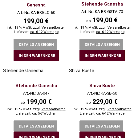
Stehende Ganesha
Ganesha
Art.-Nr.: KA-BR-GSTA-70
Art.-Nr.: KA-BRGLO-60
199,00 €
199,00 €
ab
inkl. 19 % MwSt. zzgl.
Versandkosten
inkl. 19 % MwSt. zzgl.
Versandkosten
Lieferzeit:
ca. 6-12 Werktage
Lieferzeit:
ca. 6-12 Werktage
DETAILS ANZEIGEN
DETAILS ANZEIGEN
IN DEN WARENKORB
IN DEN WARENKORB
Stehende Ganesha
Shiva Büste
Stehende Ganesha
Shiva Büste
Art.-Nr.: JA-047
Art.-Nr.: KA-SB-60
199,00 €
229,00 €
ab
ab
inkl. 19 % MwSt. zzgl.
Versandkosten
inkl. 19 % MwSt. zzgl.
Versandkosten
Lieferzeit:
ca. 5-7 Wochen
Lieferzeit:
ca. 6-12 Werktage
DETAILS ANZEIGEN
DETAILS ANZEIGEN
IN DEN WARENKORB
IN DEN WARENKORB