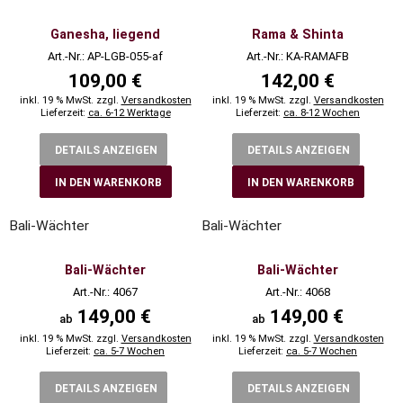
Ganesha, liegend
Rama & Shinta
Art.-Nr.: AP-LGB-055-af
Art.-Nr.: KA-RAMAFB
109,00 €
142,00 €
inkl. 19 % MwSt. zzgl.
Versandkosten
inkl. 19 % MwSt. zzgl.
Versandkosten
Lieferzeit:
ca. 6-12 Werktage
Lieferzeit:
ca. 8-12 Wochen
DETAILS ANZEIGEN
DETAILS ANZEIGEN
IN DEN WARENKORB
IN DEN WARENKORB
Bali-Wächter
Bali-Wächter
Bali-Wächter
Bali-Wächter
Art.-Nr.: 4067
Art.-Nr.: 4068
149,00 €
149,00 €
ab
ab
inkl. 19 % MwSt. zzgl.
Versandkosten
inkl. 19 % MwSt. zzgl.
Versandkosten
Lieferzeit:
ca. 5-7 Wochen
Lieferzeit:
ca. 5-7 Wochen
DETAILS ANZEIGEN
DETAILS ANZEIGEN