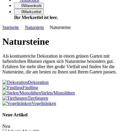
0
Warenkorb
0
Merkzettel
Ihr Merkzettel ist leer.
Navigationspfad
Startseite
Naturstein
Natursteine
Natursteine
Als kontrastreiche Dekoration in einem grünen Garten mit
farbenfrohen Blumen eignen sich Natursteine besonders gut.
Erfahren Sie mehr über ihre große Vielfalt und finden Sie die
Natursteine, die am besten zu Ihnen und Ihrem Garten passen.
Dekoration
Findling
Stelen/Monolithen
Tierfiguren
Vogeltränken
Neue Artikel
Atlantis Monolith
Neu