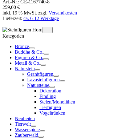
Art.-Nr.: GE-1167740-8
259,00 €
inkl. 19 % MwSt. zzgl.
Versandkosten
Lieferzeit:
ca. 6-12 Werktage
Details anzeigen
In den Warenkorb
Kategorien
Bronze
Buddha & Co.
Figuren & Co.
Metall & Co.
Naturstein
Granitfiguren
Lavasteinfiguren
Natursteine
Dekoration
Findling
Stelen/Monolithen
Tierfiguren
Vogeltränken
Neuheiten
Tierwelt
Wasserspiele
Zauberwald