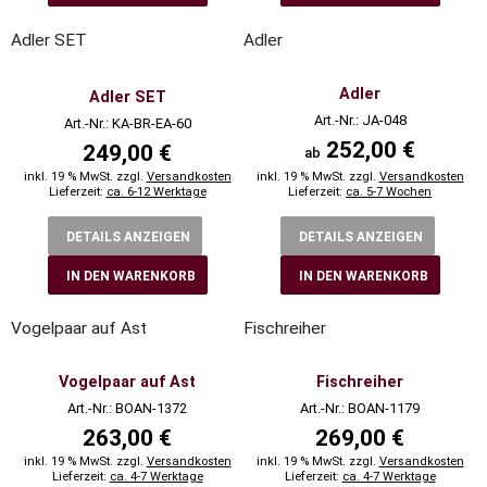
Adler SET
Adler
Adler
Adler SET
Art.-Nr.: JA-048
Art.-Nr.: KA-BR-EA-60
252,00 €
249,00 €
ab
inkl. 19 % MwSt. zzgl.
Versandkosten
inkl. 19 % MwSt. zzgl.
Versandkosten
Lieferzeit:
ca. 6-12 Werktage
Lieferzeit:
ca. 5-7 Wochen
DETAILS ANZEIGEN
DETAILS ANZEIGEN
IN DEN WARENKORB
IN DEN WARENKORB
Vogelpaar auf Ast
Fischreiher
Vogelpaar auf Ast
Fischreiher
Art.-Nr.: BOAN-1372
Art.-Nr.: BOAN-1179
263,00 €
269,00 €
inkl. 19 % MwSt. zzgl.
Versandkosten
inkl. 19 % MwSt. zzgl.
Versandkosten
Lieferzeit:
ca. 4-7 Werktage
Lieferzeit:
ca. 4-7 Werktage