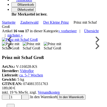
0
Warenkorb
0
Merkzettel
Ihr Merkzettel ist leer.
Navigationspfad
Startseite
Zauberwald
Der Kleine Prinz
Prinz mit Schaf
Groß
Artikel
16 von 17
in dieser Kategorie
« vorheriger
|
Übersicht
|
nächster »
Prinz mit Schaf Groß
Art.Nr.:
V-116028-KS
Hersteller:
Vidroflor
Lieferzeit:
ca. 5-7 Wochen
Gewicht:
5 kg
GTIN/EAN:
0740813551763
189,00 €
inkl. 19 % MwSt. zzgl.
Versandkosten
In den Warenkorb
In den Warenkorb
Auf den Merkzettel
Auf den Merkzettel