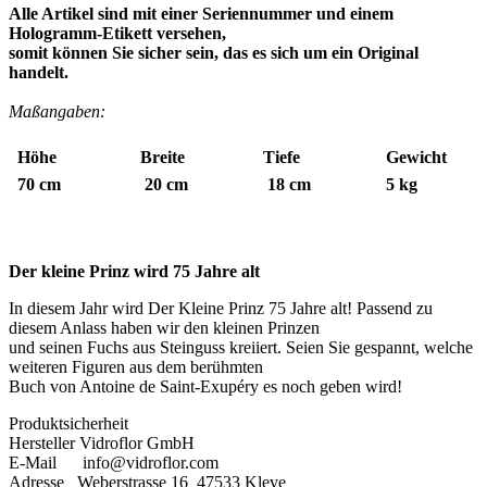
Alle Artikel sind mit einer Seriennummer und einem
Hologramm-Etikett versehen,
somit können Sie sicher sein, das es sich um ein Original
handelt.
Maßangaben:
Höhe
Breite
Tiefe
Gewicht
70 cm
20 cm
18 cm
5 kg
Der kleine Prinz wird 75 Jahre alt
In diesem Jahr wird Der Kleine Prinz 75 Jahre alt! Passend zu
diesem Anlass haben wir den kleinen Prinzen
und seinen Fuchs aus Steinguss kreiiert. Seien Sie gespannt, welche
weiteren Figuren aus dem berühmten
Buch von Antoine de Saint-Exupéry es noch geben wird!
Produktsicherheit
Hersteller Vidroflor GmbH
E-Mail info@vidroflor.com
Adresse Weberstrasse 16 47533 Kleve