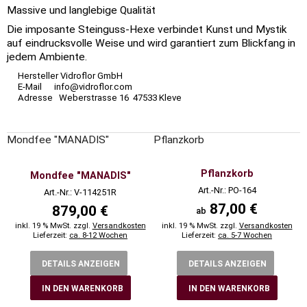
Massive und langlebige Qualität
Die imposante Steinguss-Hexe verbindet Kunst und Mystik
auf eindrucksvolle Weise und wird garantiert zum Blickfang in
jedem Ambiente.
Hersteller Vidroflor GmbH
E-Mail info@vidroflor.com
Adresse Weberstrasse 16 47533 Kleve
Mondfee "MANADIS"
Pflanzkorb
Pflanzkorb
Mondfee "MANADIS"
Art.-Nr.: PO-164
Art.-Nr.: V-114251R
87,00 €
879,00 €
ab
inkl. 19 % MwSt. zzgl.
Versandkosten
inkl. 19 % MwSt. zzgl.
Versandkosten
Lieferzeit:
ca. 8-12 Wochen
Lieferzeit:
ca. 5-7 Wochen
DETAILS ANZEIGEN
DETAILS ANZEIGEN
IN DEN WARENKORB
IN DEN WARENKORB