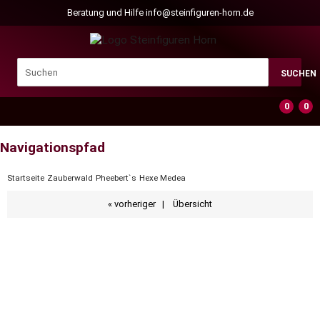
Beratung und Hilfe
info@steinfiguren-horn.de
SUCHEN
0
0
Navigationspfad
Startseite
Zauberwald
Pheebert`s
Hexe Medea
« vorheriger
|
Übersicht