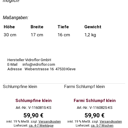
möglich!
Maßangaben:
Höhe
Breite
Tiefe
Gewicht
30 cm
17 cm
16 cm
1,2 kg
Hersteller Vidroflor GmbH
E-Mail info@vidroflor.com
Adresse Weberstrasse 16 47533 Kleve
Schlumpfine klein
Farmi Schlumpf klein
Schlumpfine klein
Farmi Schlumpf klein
Art.-Nr.: V-116081S-KS
Art.-Nr.: V-116082S-KS
59,90 €
59,90 €
inkl. 19 % MwSt. zzgl.
Versandkosten
inkl. 19 % MwSt. zzgl.
Versandkosten
Lieferzeit:
ca. 4-7 Werktage
Lieferzeit:
ca. 5-7 Wochen