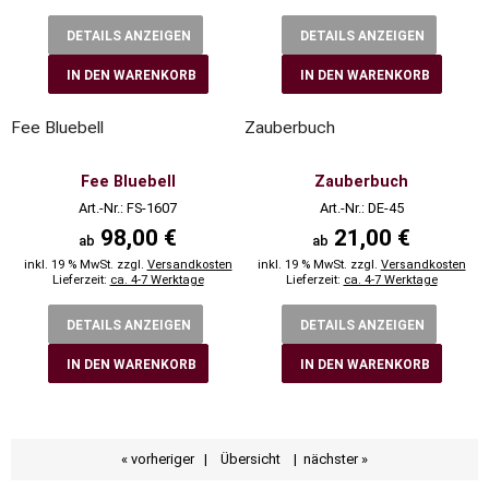
DETAILS ANZEIGEN
DETAILS ANZEIGEN
IN DEN WARENKORB
IN DEN WARENKORB
Fee Bluebell
Zauberbuch
Fee Bluebell
Zauberbuch
Art.-Nr.: FS-1607
Art.-Nr.: DE-45
98,00 €
21,00 €
ab
ab
inkl. 19 % MwSt. zzgl.
Versandkosten
inkl. 19 % MwSt. zzgl.
Versandkosten
Lieferzeit:
ca. 4-7 Werktage
Lieferzeit:
ca. 4-7 Werktage
DETAILS ANZEIGEN
DETAILS ANZEIGEN
IN DEN WARENKORB
IN DEN WARENKORB
« vorheriger
|
Übersicht
|
nächster »