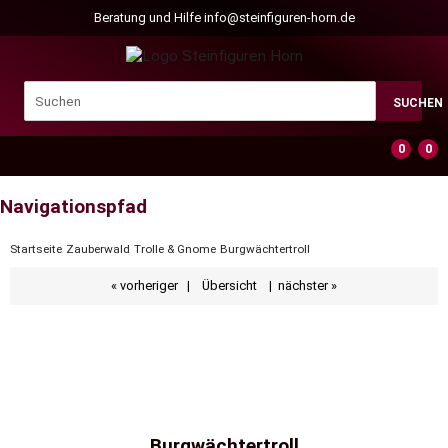
Beratung und Hilfe
info@steinfiguren-horn.de
SUCHEN
0
0
Navigationspfad
Startseite
Zauberwald
Trolle & Gnome
Burgwächtertroll
« vorheriger
|
Übersicht
|
nächster »
Burgwächtertroll