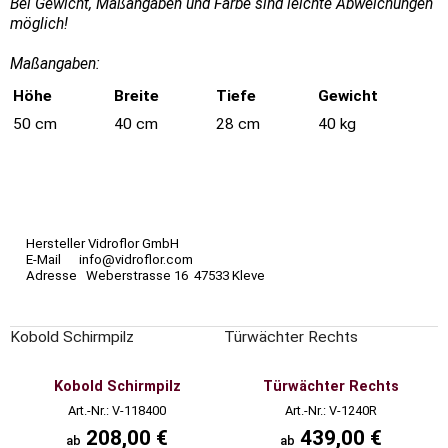
Bei Gewicht, Maßangaben und Farbe sind leichte Abweichungen
möglich!
Maßangaben:
Höhe
Breite
Tiefe
Gewicht
50 cm
40 cm
28 cm
40 kg
Hersteller Vidroflor GmbH
E-Mail info@vidroflor.com
Adresse Weberstrasse 16 47533 Kleve
Kobold Schirmpilz
Türwächter Rechts
Kobold Schirmpilz
Türwächter Rechts
Art.-Nr.: V-118400
Art.-Nr.: V-1240R
208,00 €
439,00 €
ab
ab