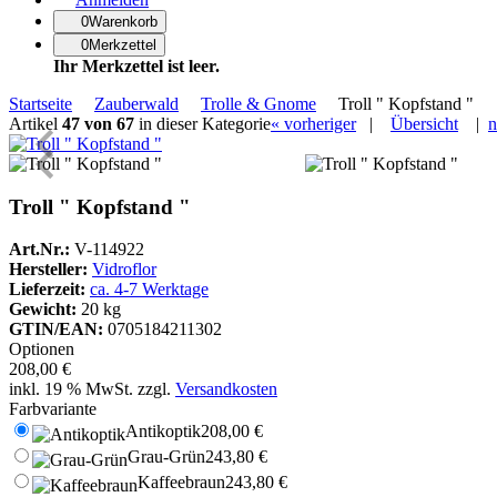
0
Warenkorb
0
Merkzettel
Ihr Merkzettel ist leer.
Navigationspfad
Startseite
Zauberwald
Trolle & Gnome
Troll " Kopfstand "
Artikel
47 von 67
in dieser Kategorie
« vorheriger
|
Übersicht
|
n
Troll " Kopfstand "
Kategorien
Bronze
Art.Nr.:
V-114922
Hersteller:
Vidroflor
Buddha
Lieferzeit:
ca. 4-7 Werktage
&
Gewicht:
20 kg
Co.
GTIN/EAN:
0705184211302
Optionen
Figuren
208,00 €
&
inkl. 19 % MwSt. zzgl.
Versandkosten
Co.
Farbvariante
Antikoptik
208,00 €
Metall
Grau-Grün
243,80 €
&
Co.
Kaffeebraun
243,80 €