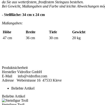
Pilze
da Sie aus wetterfestem, frostfestem Steinguss bestehen.
&
Bei Gewicht, Maßangaben und Farbe sind leichte Abweichungen mög
Gemüse
Sarah
- Stellfläche: 34 cm x 24 cm
Kay
Schlümpfe
Maßangaben:
Sprösslinge
Trolle
Höhe
Breite
Tiefe
Gewicht
&
47 cm
36 cm
30 cm
20 kg
Gnome
Gutscheine
Angebote
Neue
Artikel
Produktsicherheit
Hersteller Vidroflor GmbH
E-Mail info@vidroflor.com
Adresse Weberstrasse 16 47533 Kleve
Beliebte Artikel
Beliebte Artikel
Steinfigur Troll
Steinfigur Troll