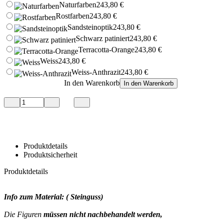
Naturfarben
243,80 €
Naturstein
Rostfarben
243,80 €
Sandsteinoptik
243,80 €
Neuheiten
Tierwelt
Schwarz patiniert
243,80 €
Terracotta-Orange
243,80 €
Wasserspiele
Weiss
243,80 €
Weiss-Anthrazit
243,80 €
Zauberwald
In den Warenkorb
In den Warenkorb
Baumhüter
Blumenkinder
Auf den Merkzettel
Auf den Merkzettel
Blumentopf
Fantasie
Der
Kleine
Prinz
Produktdetails
Devonshire
Produktsicherheit
Drachen
Feen
Produktdetails
&
Elfen
Gargoyles
Info zum Material: ( Steinguss)
Märchenwald
Pheebert`s
Die Figuren
müssen nicht nachbehandelt werden,