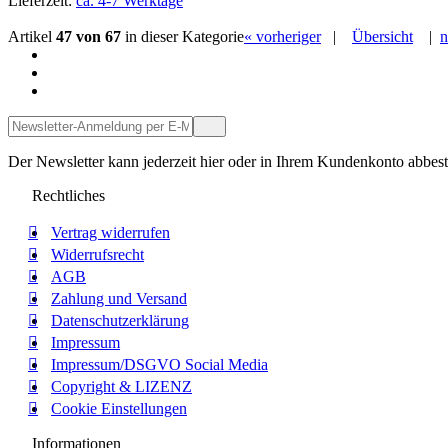
Lieferzeit:
ca. 4-7 Werktage
Details anzeigen
In den Warenkorb
Artikel
47 von 67
in dieser Kategorie
« vorheriger
|
Übersicht
|
n
Servicetelefon
Service-Kontakt per Mail
Facebook
Der Newsletter kann jederzeit hier oder in Ihrem Kundenkonto abbest
Rechtliches
Vertrag widerrufen
Widerrufsrecht
AGB
Zahlung und Versand
Datenschutzerklärung
Impressum
Impressum/DSGVO Social Media
Copyright & LIZENZ
Cookie Einstellungen
Informationen