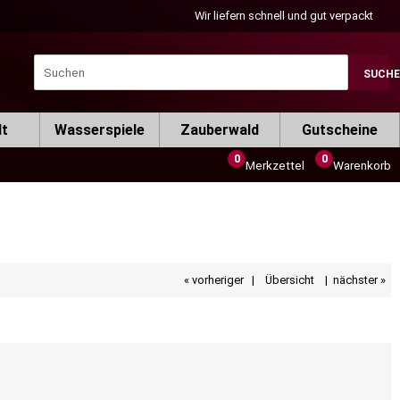
Wir liefern schnell und gut verpackt
SUCH
lt
Wasserspiele
Zauberwald
Gutscheine
0
0
Merkzettel
Warenkorb
« vorheriger
|
Übersicht
|
nächster »