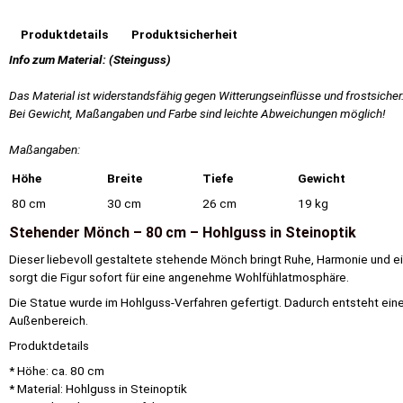
Produktdetails
Produktsicherheit
Info zum Material: (Steinguss)
Das Material ist widerstandsfähig gegen Witterungseinflüsse und frostsicher
Bei Gewicht, Maßangaben und Farbe sind leichte Abweichungen möglich!
Maßangaben:
Höhe
Breite
Tiefe
Gewicht
80 cm
30 cm
26 cm
19 kg
Stehender Mönch – 80 cm – Hohlguss in Steinoptik
Dieser liebevoll gestaltete stehende Mönch bringt Ruhe, Harmonie und e
sorgt die Figur sofort für eine angenehme Wohlfühlatmosphäre.
Die Statue wurde im Hohlguss-Verfahren gefertigt. Dadurch entsteht eine 
Außenbereich.
Produktdetails
* Höhe: ca. 80 cm
* Material: Hohlguss in Steinoptik