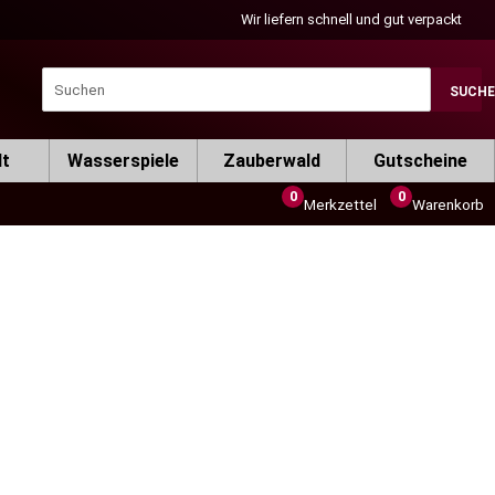
Wir liefern schnell und gut verpackt
SUCH
lt
Wasserspiele
Zauberwald
Gutscheine
0
0
Merkzettel
Warenkorb