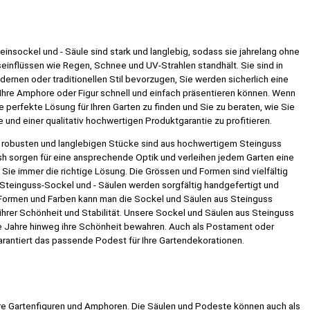
insockel und - Säule sind stark und langlebig, sodass sie jahrelang ohne
einflüssen wie Regen, Schnee und UV-Strahlen standhält. Sie sind in
dernen oder traditionellen Stil bevorzugen, Sie werden sicherlich eine
e Ihre Amphore oder Figur schnell und einfach präsentieren können. Wenn
die perfekte Lösung für Ihren Garten zu finden und Sie zu beraten, wie Sie
und einer qualitativ hochwertigen Produktgarantie zu profitieren.
e robusten und langlebigen Stücke sind aus hochwertigem Steinguss
nish sorgen für eine ansprechende Optik und verleihen jedem Garten eine
ie immer die richtige Lösung. Die Grössen und Formen sind vielfältig
Steinguss-Sockel und - Säulen werden sorgfältig handgefertigt und
, Formen und Farben kann man die Sockel und Säulen aus Steinguss
hrer Schönheit und Stabilität. Unsere Sockel und Säulen aus Steinguss
ele Jahre hinweg ihre Schönheit bewahren. Auch als Postament oder
arantiert das passende Podest für Ihre Gartendekorationen.
 Ihre Gartenfiguren und Amphoren. Die Säulen und Podeste können auch als