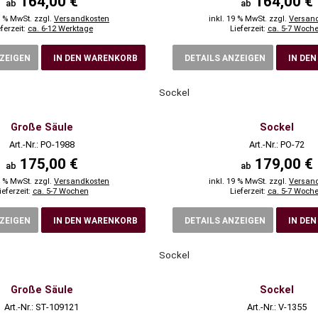
164,00 €
164,00 €
ab
ab
9 % MwSt. zzgl.
Versandkosten
inkl. 19 % MwSt. zzgl.
Versan
eferzeit:
ca. 6-12 Werktage
Lieferzeit:
ca. 5-7 Woch
NZEIGEN
IN DEN WARENKORB
DETAILS ANZEIGEN
IN DE
Sockel
Große Säule
Sockel
Art.-Nr.: PO-1988
Art.-Nr.: PO-72
175,00 €
179,00 €
ab
ab
9 % MwSt. zzgl.
Versandkosten
inkl. 19 % MwSt. zzgl.
Versan
ieferzeit:
ca. 5-7 Wochen
Lieferzeit:
ca. 5-7 Woch
NZEIGEN
IN DEN WARENKORB
DETAILS ANZEIGEN
IN DE
Sockel
Große Säule
Sockel
Art.-Nr.: ST-109121
Art.-Nr.: V-1355