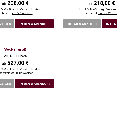
208,00 €
218,00 €
ab
ab
9 % MwSt. zzgl.
Versandkosten
inkl. 19 % MwSt. zzgl.
Versan
ieferzeit:
ca. 5-7 Wochen
Lieferzeit:
ca. 5-7 Woch
NZEIGEN
IN DEN WARENKORB
DETAILS ANZEIGEN
IN DE
Sockel groß
Art.-Nr.: 114925
527,00 €
ab
9 % MwSt. zzgl.
Versandkosten
eferzeit:
ca. 8-12 Wochen
NZEIGEN
IN DEN WARENKORB