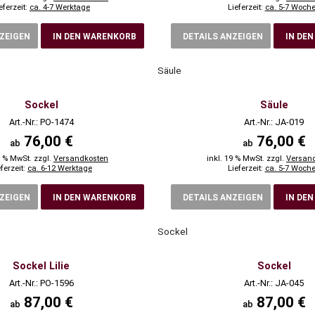
eferzeit:
ca. 4-7 Werktage
Lieferzeit:
ca. 5-7 Woch
NZEIGEN
IN DEN WARENKORB
DETAILS ANZEIGEN
IN DE
Säule
Sockel
Säule
Art.-Nr.: PO-1474
Art.-Nr.: JA-019
76,00 €
76,00 €
ab
ab
9 % MwSt. zzgl.
Versandkosten
inkl. 19 % MwSt. zzgl.
Versan
eferzeit:
ca. 6-12 Werktage
Lieferzeit:
ca. 5-7 Woch
NZEIGEN
IN DEN WARENKORB
DETAILS ANZEIGEN
IN DE
Sockel
Sockel Lilie
Sockel
Art.-Nr.: PO-1596
Art.-Nr.: JA-045
87,00 €
87,00 €
ab
ab