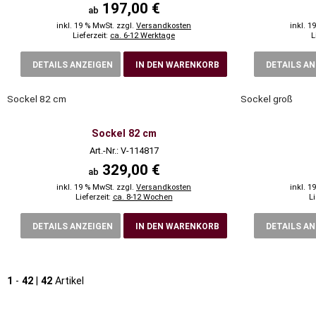
197,00 €
ab
inkl. 19 % MwSt. zzgl.
Versandkosten
inkl. 1
Lieferzeit:
ca. 6-12 Werktage
L
DETAILS ANZEIGEN
IN DEN WARENKORB
DETAILS A
Sockel 82 cm
Sockel groß
Sockel 82 cm
Art.-Nr.: V-114817
329,00 €
ab
inkl. 19 % MwSt. zzgl.
Versandkosten
inkl. 1
Lieferzeit:
ca. 8-12 Wochen
Li
DETAILS ANZEIGEN
IN DEN WARENKORB
DETAILS A
1
-
42
|
42
Artikel