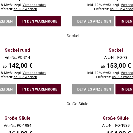
9 % MwSt. zzgl.
Versandkosten
inkl. 19 % MwSt. zzgl.
Versan
ieferzeit:
ca. 5-7 Wochen
Lieferzeit:
ca. 6-12 Werkt
NZEIGEN
IN DEN WARENKORB
DETAILS ANZEIGEN
IN DE
Sockel
Sockel rund
Sockel
Art.-Nr.: PO-314
Art.-Nr.: PO-73
142,00 €
153,00 €
ab
ab
9 % MwSt. zzgl.
Versandkosten
inkl. 19 % MwSt. zzgl.
Versan
ieferzeit:
ca. 5-7 Wochen
Lieferzeit:
ca. 5-7 Woch
NZEIGEN
IN DEN WARENKORB
DETAILS ANZEIGEN
IN DE
Große Säule
Große Säule
Große Säule
Art.-Nr.: PO-1984
Art.-Nr.: PO-1989