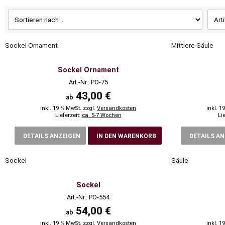
Sockel Ornament
Mittlere Säule
Sockel Ornament
Art.-Nr.: PO-75
43,00 €
ab
inkl. 19 % MwSt. zzgl.
Versandkosten
inkl. 1
Lieferzeit:
ca. 5-7 Wochen
Li
DETAILS ANZEIGEN
IN DEN WARENKORB
DETAILS A
Sockel
Säule
Sockel
Art.-Nr.: PO-554
54,00 €
ab
inkl. 19 % MwSt. zzgl.
Versandkosten
inkl. 1