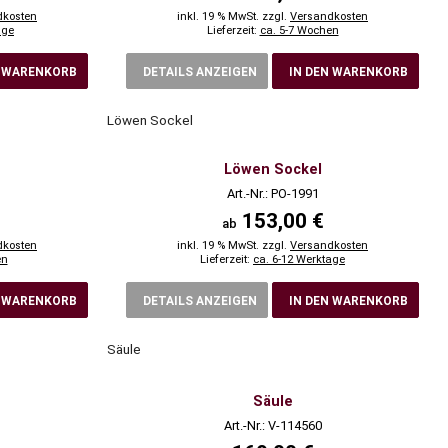
dkosten
inkl. 19 % MwSt. zzgl.
Versandkosten
age
Lieferzeit:
ca. 5-7 Wochen
N WARENKORB
DETAILS ANZEIGEN
IN DEN WARENKORB
Löwen Sockel
Löwen Sockel
Art.-Nr.: PO-1991
153,00 €
ab
dkosten
inkl. 19 % MwSt. zzgl.
Versandkosten
en
Lieferzeit:
ca. 6-12 Werktage
N WARENKORB
DETAILS ANZEIGEN
IN DEN WARENKORB
Säule
Säule
Art.-Nr.: V-114560