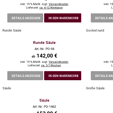
inkl. 19 % MwSt. zzgl.
Versandkosten
inkl. 1
Lieferzeit:
ca. 6-12 Werktage
L
DETAILS ANZEIGEN
IN DEN WARENKORB
DETAILS A
Runde Säule
Sockel rund
Runde Säule
Art.-Nr.: PO-94
142,00 €
ab
inkl. 19 % MwSt. zzgl.
Versandkosten
inkl. 1
Lieferzeit:
ca. 5-7 Wochen
L
DETAILS ANZEIGEN
IN DEN WARENKORB
DETAILS A
Säule
Große Säule
Säule
Art.-Nr.: PO-1462