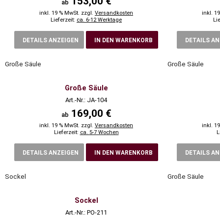
153,00 €
ab
inkl. 19 % MwSt. zzgl.
Versandkosten
inkl. 1
Lieferzeit:
ca. 6-12 Werktage
Li
DETAILS ANZEIGEN
IN DEN WARENKORB
DETAILS A
Große Säule
Große Säule
Große Säule
Art.-Nr.: JA-104
169,00 €
ab
inkl. 19 % MwSt. zzgl.
Versandkosten
inkl. 1
Lieferzeit:
ca. 5-7 Wochen
L
DETAILS ANZEIGEN
IN DEN WARENKORB
DETAILS A
Sockel
Große Säule
Sockel
Art.-Nr.: PO-211