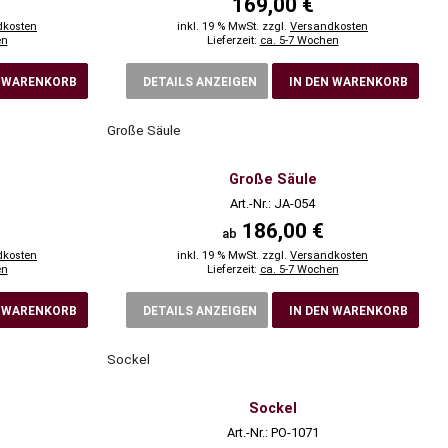
169,00 €
dkosten
inkl. 19 % MwSt. zzgl.
Versandkosten
en
Lieferzeit:
ca. 5-7 Wochen
N WARENKORB
DETAILS ANZEIGEN
IN DEN WARENKORB
Große Säule
Große Säule
Art.-Nr.: JA-054
186,00 €
ab
dkosten
inkl. 19 % MwSt. zzgl.
Versandkosten
en
Lieferzeit:
ca. 5-7 Wochen
N WARENKORB
DETAILS ANZEIGEN
IN DEN WARENKORB
Sockel
Sockel
Art.-Nr.: PO-1071