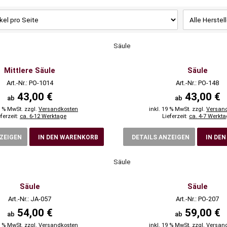
Säule
Mittlere Säule
Säule
Art.-Nr.: PO-1014
Art.-Nr.: PO-148
43,00 €
43,00 €
ab
ab
9 % MwSt. zzgl.
Versandkosten
inkl. 19 % MwSt. zzgl.
Versan
eferzeit:
ca. 6-12 Werktage
Lieferzeit:
ca. 4-7 Werkt
NZEIGEN
IN DEN WARENKORB
DETAILS ANZEIGEN
IN DE
Säule
Säule
Säule
Art.-Nr.: JA-057
Art.-Nr.: PO-207
54,00 €
59,00 €
ab
ab
9 % MwSt. zzgl.
Versandkosten
inkl. 19 % MwSt. zzgl.
Versan