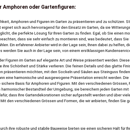
r Amphoren oder Gartenfiguren:
keit, Amphoren und Figuren im Garten zu präsentieren und zu schützen. Ste
gnet sich auch hervorragend für den Einsatz im Garten, da sie Witterungs
icht, die perfekte Lösung für Ihren Garten zu finden. Egal, ob Sie einen mo
u beachten, dass sie sehr einfach zu montieren sind, was bedeutet, dass Si
ählen. Ein erfahrener Anbieter wird in der Lage sein, Ihnen dabei zu helfen, 
 werden Sie auch in der Lage sein, von einem erstklassigen Kundenservice 
 Figuren im Garten auf elegante Art und Weise präsentiert werden. Dies
 ihre Schönheit und Stärke verlieren. Die feinen Details und das glatte Fi
n präsentieren möchten, mit den Sockeln und Säulen aus Steinguss finden S
ann eine harmonische und ausgewogene Präsentation erreicht werden. Die 
ine sichere Basis für Amphoren und Figuren. Mit den verschiedenen Grössen
 harmonischer Bestandteil der Umgebung, sie bereichern jeden Garten mit i
 dafür, dass Ihre Gartendekorationen sicher aufgestellt werden und über vi
Mit den verschiedenen Grössen und Formen, die wir anbieten, finden Sie g
Durch ihre robuste und stabile Bauweise bieten sie einen sicheren Halt für