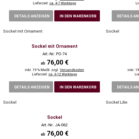
Lieferzeit:
ca. 4-7 Werktage
Li
DETAILS ANZEIGEN
IN DEN WARENKORB
DETAILS A
Sockel mit Ornament
Sockel
Sockel mit Ornament
Art.-Nr.: PO-74
76,00 €
ab
inkl. 19 % MwSt. zzgl.
Versandkosten
inkl. 1
Lieferzeit:
ca. 6-12 Werktage
Li
DETAILS ANZEIGEN
IN DEN WARENKORB
DETAILS A
Sockel
Sockel Lilie
Sockel
Art.-Nr.: JA-062
76,00 €
ab