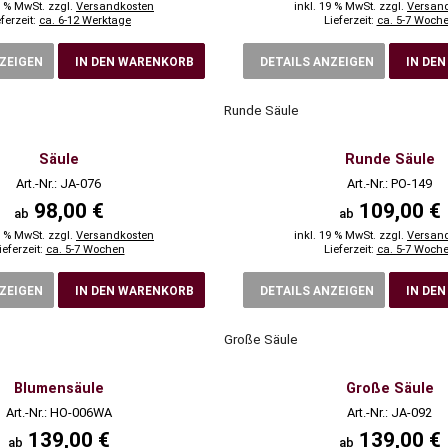
9 % MwSt. zzgl.
Versandkosten
inkl. 19 % MwSt. zzgl.
Versan
eferzeit:
ca. 6-12 Werktage
Lieferzeit:
ca. 5-7 Woch
NZEIGEN
IN DEN WARENKORB
DETAILS ANZEIGEN
IN DE
Runde Säule
Säule
Runde Säule
Art.-Nr.: JA-076
Art.-Nr.: PO-149
98,00 €
109,00 €
ab
ab
9 % MwSt. zzgl.
Versandkosten
inkl. 19 % MwSt. zzgl.
Versan
ieferzeit:
ca. 5-7 Wochen
Lieferzeit:
ca. 5-7 Woch
NZEIGEN
IN DEN WARENKORB
DETAILS ANZEIGEN
IN DE
Große Säule
Blumensäule
Große Säule
Art.-Nr.: HO-006WA
Art.-Nr.: JA-092
139,00 €
139,00 €
ab
ab