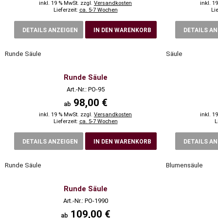
inkl. 19 % MwSt. zzgl.
Versandkosten
inkl. 1
Lieferzeit:
ca. 5-7 Wochen
Li
DETAILS ANZEIGEN
IN DEN WARENKORB
DETAILS A
Runde Säule
Säule
Runde Säule
Art.-Nr.: PO-95
98,00 €
ab
inkl. 19 % MwSt. zzgl.
Versandkosten
inkl. 1
Lieferzeit:
ca. 5-7 Wochen
L
DETAILS ANZEIGEN
IN DEN WARENKORB
DETAILS A
Runde Säule
Blumensäule
Runde Säule
Art.-Nr.: PO-1990
109,00 €
ab