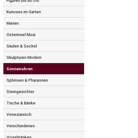
Figuren bis 60 cm
Kurioses im Garten
Marien
Osterinsel Moai
Säulen & Sockel
Skulpturen Modern
Sonnenuhren
Sphinxen & Pharaonen
Steingesichter
Tische & Bänke
Venezianisch
Verschiedenes
Vogeltränken