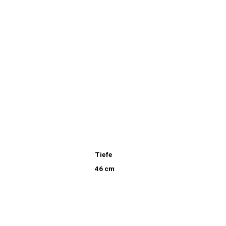
.
Tiefe
46 cm