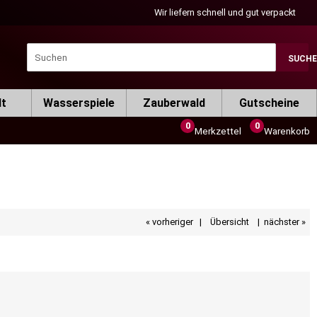
Wir liefern schnell und gut verpackt
SUCH
lt
Wasserspiele
Zauberwald
Gutscheine
0
0
Merkzettel
Warenkorb
« vorheriger
|
Übersicht
|
nächster »