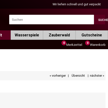
Wir liefern schnell und gut verpackt
SUCH
lt
Wasserspiele
Zauberwald
Gutscheine
0
0
Merkzettel
Warenkorb
« vorheriger
|
Übersicht
|
nächster »