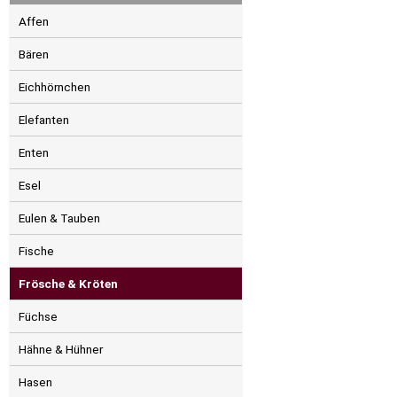
Affen
Bären
Eichhörnchen
Elefanten
Enten
Esel
Eulen & Tauben
Fische
Frösche & Kröten
Füchse
Hähne & Hühner
Hasen