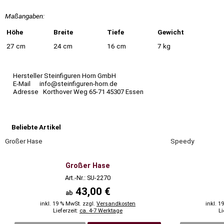
Maßangaben:
Höhe
Breite
Tiefe
Gewicht
27 cm
24 cm
16 cm
7 kg
Hersteller Steinfiguren Horn GmbH
E-Mail info@steinfiguren-horn.de
Adresse Korthover Weg 65-71 45307 Essen
Beliebte Artikel
Großer Hase
Speedy
Großer Hase
Art.-Nr.: SU-2270
43,00 €
ab
inkl. 19 % MwSt. zzgl.
Versandkosten
inkl. 1
Lieferzeit:
ca. 4-7 Werktage
Li