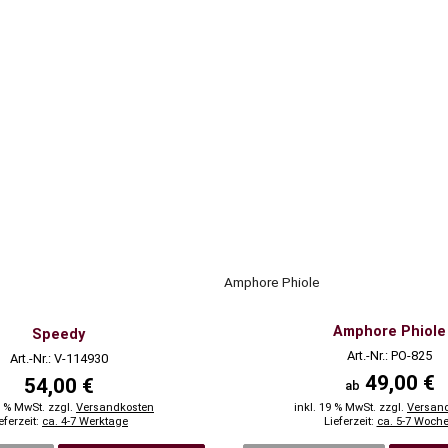
Amphore Phiole
Amphore Phiole
Speedy
Art.-Nr.: PO-825
Art.-Nr.: V-114930
49,00 €
54,00 €
ab
9 % MwSt. zzgl.
Versandkosten
inkl. 19 % MwSt. zzgl.
Versan
eferzeit:
ca. 4-7 Werktage
Lieferzeit:
ca. 5-7 Woch