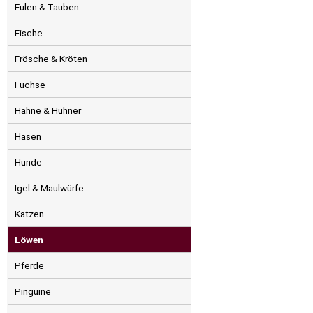
Eulen & Tauben
Fische
Frösche & Kröten
Füchse
Hähne & Hühner
Hasen
Hunde
Igel & Maulwürfe
Katzen
Löwen
Pferde
Pinguine