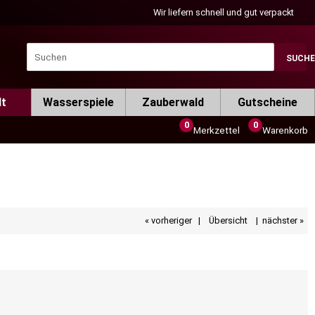
Wir liefern schnell und gut verpackt
SUCH
lt
Wasserspiele
Zauberwald
Gutscheine
0
0
Merkzettel
Warenkorb
« vorheriger
|
Übersicht
|
nächster »