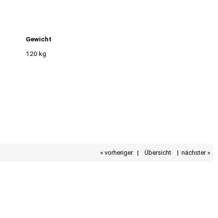
Gewicht
120 kg
« vorheriger
|
Übersicht
|
nächster »