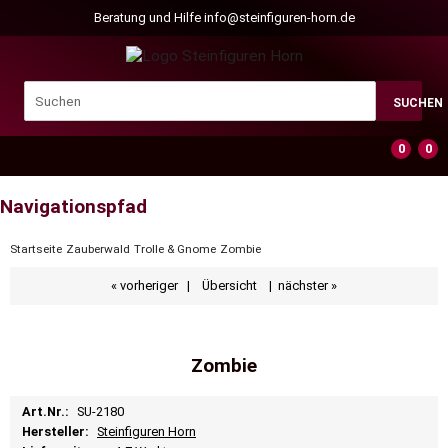
Beratung und Hilfe
info@steinfiguren-horn.de
SUCHEN
0
0
Navigationspfad
Startseite
Zauberwald
Trolle & Gnome
Zombie
« vorheriger
|
Übersicht
|
nächster »
Zombie
Art.Nr.:
SU-2180
Hersteller:
Steinfiguren Horn