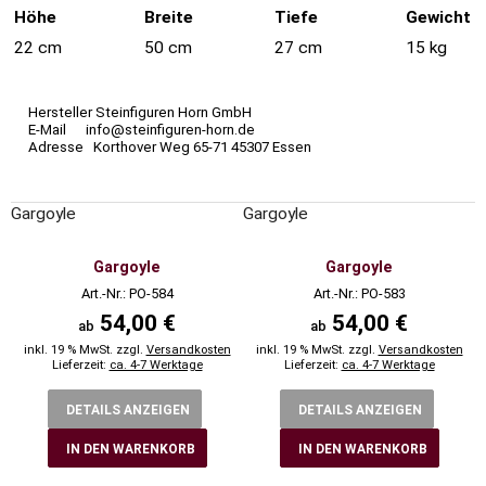
Höhe
Breite
Tiefe
Gewicht
22 cm
50 cm
27 cm
15 kg
Hersteller Steinfiguren Horn GmbH
E-Mail info@steinfiguren-horn.de
Adresse Korthover Weg 65-71 45307 Essen
Gargoyle
Gargoyle
Gargoyle
Gargoyle
Art.-Nr.: PO-584
Art.-Nr.: PO-583
54,00 €
54,00 €
ab
ab
inkl. 19 % MwSt. zzgl.
Versandkosten
inkl. 19 % MwSt. zzgl.
Versandkosten
Lieferzeit:
ca. 4-7 Werktage
Lieferzeit:
ca. 4-7 Werktage
DETAILS ANZEIGEN
DETAILS ANZEIGEN
IN DEN WARENKORB
IN DEN WARENKORB