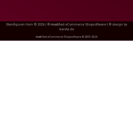
Steinfiguren Horn © 2026 | ©
mod
ified eCommerce Shopsoftware
|
© design by
karsta.de
mod
ified eCommerce Shopsoftware © 2009-2026