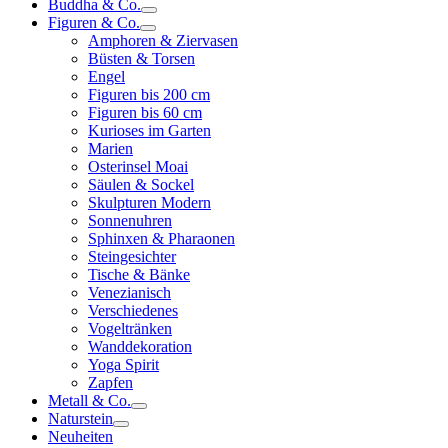
Buddha & Co.
Figuren & Co.
Amphoren & Ziervasen
Büsten & Torsen
Engel
Figuren bis 200 cm
Figuren bis 60 cm
Kurioses im Garten
Marien
Osterinsel Moai
Säulen & Sockel
Skulpturen Modern
Sonnenuhren
Sphinxen & Pharaonen
Steingesichter
Tische & Bänke
Venezianisch
Verschiedenes
Vogeltränken
Wanddekoration
Yoga Spirit
Zapfen
Metall & Co.
Naturstein
Neuheiten