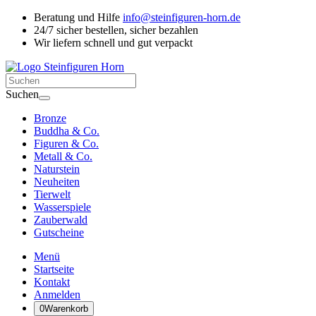
Beratung und Hilfe
info@steinfiguren-horn.de
24/7 sicher bestellen, sicher bezahlen
Wir liefern schnell und gut verpackt
Suchen
Bronze
Buddha & Co.
Figuren & Co.
Metall & Co.
Naturstein
Neuheiten
Tierwelt
Wasserspiele
Zauberwald
Gutscheine
Menü
Startseite
Kontakt
Anmelden
0
Warenkorb