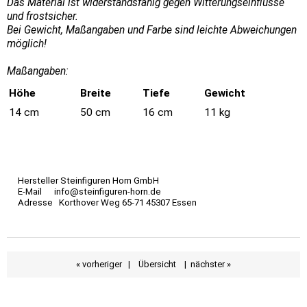
Das Material ist widerstandsfähig gegen Witterungseinflüsse
und frostsicher.
Bei Gewicht, Maßangaben und Farbe sind leichte Abweichungen
möglich!
Maßangaben:
Höhe
Breite
Tiefe
Gewicht
14 cm
50 cm
16 cm
11 kg
Hersteller Steinfiguren Horn GmbH
E-Mail info@steinfiguren-horn.de
Adresse Korthover Weg 65-71 45307 Essen
« vorheriger
|
Übersicht
|
nächster »