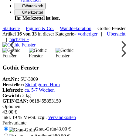
0
Warenkorb
0
Merkzettel
Ihr Merkzettel ist leer.
Navigationspfad
Startseite
Figuren & Co.
Wanddekoration
Gothic Fenster
Artikel
16 von 33
in dieser Kategorie
« vorheriger
|
Übersicht
|
nächster »
Gothic Fenster
Art.Nr.:
SU-3009
Hersteller:
Steinfiguren Horn
Lieferzeit:
ca. 5-7 Wochen
Gewicht:
2 kg
GTIN/EAN:
0618455853159
Optionen
43,00 €
inkl. 19 % MwSt. zzgl.
Versandkosten
Farbvariante
Grau-Grün
43,00 €
Antikoptik
50,80 €