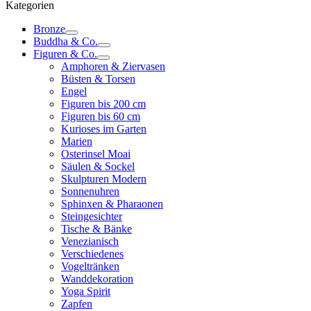
Kategorien
Bronze
Buddha & Co.
Figuren & Co.
Amphoren & Ziervasen
Büsten & Torsen
Engel
Figuren bis 200 cm
Figuren bis 60 cm
Kurioses im Garten
Marien
Osterinsel Moai
Säulen & Sockel
Skulpturen Modern
Sonnenuhren
Sphinxen & Pharaonen
Steingesichter
Tische & Bänke
Venezianisch
Verschiedenes
Vogeltränken
Wanddekoration
Yoga Spirit
Zapfen