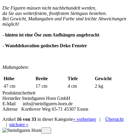
Die Figuren
müssen nicht nachbehandelt werden,
da Sie aus wetterfestem, frostfestem Steinguss bestehen.
Bei Gewicht, Maßangaben und Farbe sind leichte Abweichungen
möglich!
- hinten ist eine Öse zum Aufhängen angebracht
- Wanddekoration gotisches Deko Fenster
Maßangaben:
Höhe
Breite
Tiefe
Gewicht
47 cm
17 cm
4 cm
2 kg
Produktsicherheit
Hersteller Steinfiguren Horn GmbH
E-Mail info@steinfiguren-horn.de
Adresse Korthover Weg 65-71 45307 Essen
Artikel
16 von 33
in dieser Kategorie
« vorheriger
|
Übersicht
|
nächster »